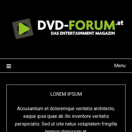
Skip
to
content
Menu
LOREM IPSUM
Accusantium et doloremque veritatis architecto,
eaque ipsa quae ab illo inventore veritatis
perspiciatis. Sed ut iste natus voluptatem fringilla
tempor dignissim at.