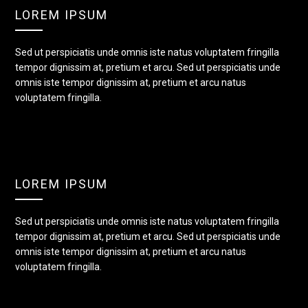
LOREM IPSUM
Sed ut perspiciatis unde omnis iste natus voluptatem fringilla
tempor dignissim at, pretium et arcu. Sed ut perspiciatis unde
omnis iste tempor dignissim at, pretium et arcu natus
voluptatem fringilla.
LOREM IPSUM
Sed ut perspiciatis unde omnis iste natus voluptatem fringilla
tempor dignissim at, pretium et arcu. Sed ut perspiciatis unde
omnis iste tempor dignissim at, pretium et arcu natus
voluptatem fringilla.