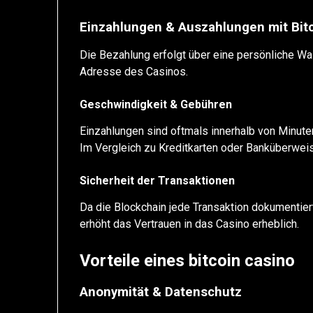
Einzahlungen & Auszahlungen mit Bit
Die Bezahlung erfolgt über eine persönliche Wal
Adresse des Casinos.
Geschwindigkeit & Gebühren
Einzahlungen sind oftmals innerhalb von Minuten
Im Vergleich zu Kreditkarten oder Banküberweis
Sicherheit der Transaktionen
Da die Blockchain jede Transaktion dokumentier
erhöht das Vertrauen in das Casino erheblich.
Vorteile eines bitcoin casino
Anonymität & Datenschutz