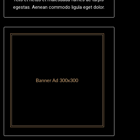
egestas. Aenean commodo ligula eget dolor.