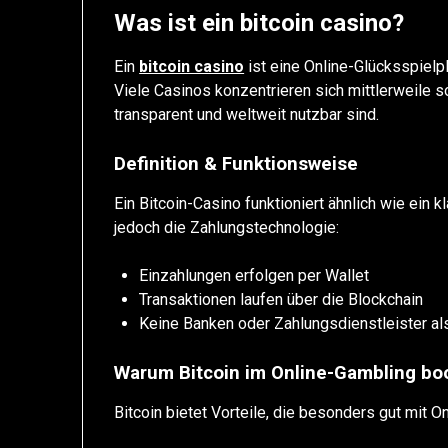
Was ist ein bitcoin casino?
Ein
bitcoin casino
ist eine Online-Glücksspielp
Viele Casinos konzentrieren sich mittlerweile s
transparent und weltweit nutzbar sind.
Definition & Funktionsweise
Ein Bitcoin-Casino funktioniert ähnlich wie ein 
jedoch die Zahlungstechnologie:
Einzahlungen erfolgen per Wallet
Transaktionen laufen über die Blockchain
Keine Banken oder Zahlungsdienstleister als
Warum Bitcoin im Online-Gambling b
Bitcoin bietet Vorteile, die besonders gut mit O