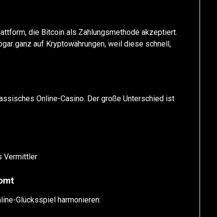
lattform, die Bitcoin als Zahlungsmethode akzeptiert.
ogar ganz auf Kryptowährungen, weil diese schnell,
klassisches Online-Casino. Der große Unterschied ist
 Vermittler
oomt
nline-Glücksspiel harmonieren: