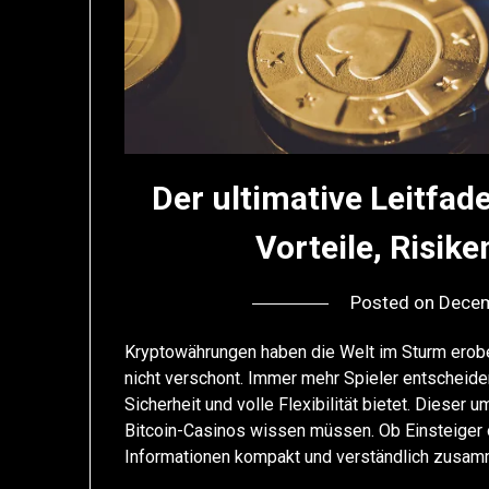
Der ultimative Leitfade
Vorteile, Risik
Posted on
Decem
Kryptowährungen haben die Welt im Sturm erobe
nicht verschont. Immer mehr Spieler entscheiden
Sicherheit und volle Flexibilität bietet. Dieser
Bitcoin-Casinos wissen müssen. Ob Einsteiger od
Informationen kompakt und verständlich zusa