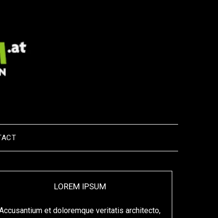
TACT
LOREM IPSUM
Accusantium et doloremque veritatis architecto,