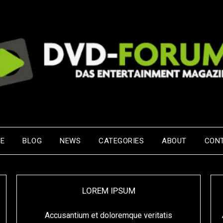
E
BLOG
NEWS
CATEGORIES
ABOUT
CON
LOREM IPSUM
Accusantium et doloremque veritatis