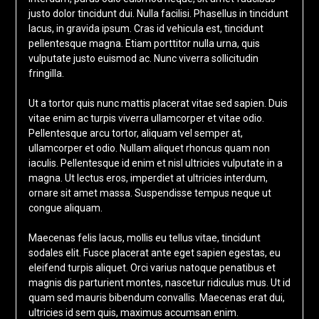
justo dolor tincidunt dui. Nulla facilisi. Phasellus in tincidunt
lacus, in gravida ipsum. Cras id vehicula est, tincidunt
pellentesque magna. Etiam porttitor nulla urna, quis
vulputate justo euismod ac. Nunc viverra sollicitudin
fringilla.
Ut a tortor quis nunc mattis placerat vitae sed sapien. Duis
vitae enim ac turpis viverra ullamcorper et vitae odio.
Pellentesque arcu tortor, aliquam vel semper at,
ullamcorper et odio. Nullam aliquet rhoncus quam non
iaculis. Pellentesque id enim et nisl ultricies vulputate in a
magna. Ut lectus eros, imperdiet at ultricies interdum,
ornare sit amet massa. Suspendisse tempus neque ut
congue aliquam.
Maecenas felis lacus, mollis eu tellus vitae, tincidunt
sodales elit. Fusce placerat ante eget sapien egestas, eu
eleifend turpis aliquet. Orci varius natoque penatibus et
magnis dis parturient montes, nascetur ridiculus mus. Ut id
quam sed mauris bibendum convallis. Maecenas erat dui,
ultricies id sem quis, maximus accumsan enim.