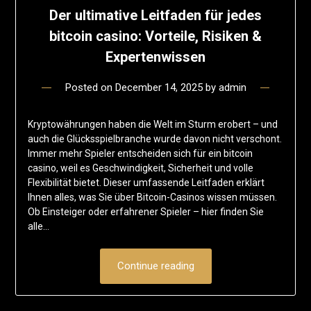
Der ultimative Leitfaden für jedes
bitcoin casino: Vorteile, Risiken &
Expertenwissen
Posted on
December 14, 2025
by
admin
Kryptowährungen haben die Welt im Sturm erobert – und
auch die Glücksspielbranche wurde davon nicht verschont.
Immer mehr Spieler entscheiden sich für ein bitcoin
casino, weil es Geschwindigkeit, Sicherheit und volle
Flexibilität bietet. Dieser umfassende Leitfaden erklärt
Ihnen alles, was Sie über Bitcoin-Casinos wissen müssen.
Ob Einsteiger oder erfahrener Spieler – hier finden Sie
alle…
Continue reading