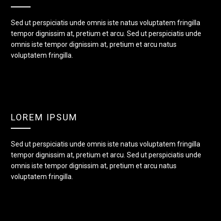
Sed ut perspiciatis unde omnis iste natus voluptatem fringilla
tempor dignissim at, pretium et arcu. Sed ut perspiciatis unde
omnis iste tempor dignissim at, pretium et arcu natus
voluptatem fringilla.
LOREM IPSUM
Sed ut perspiciatis unde omnis iste natus voluptatem fringilla
tempor dignissim at, pretium et arcu. Sed ut perspiciatis unde
omnis iste tempor dignissim at, pretium et arcu natus
voluptatem fringilla.