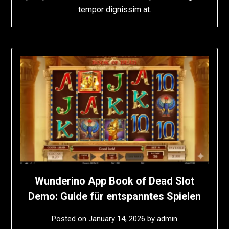
tempor dignissim at.
Wunderino App Book of Dead Slot
Demo: Guide für entspanntes Spielen
Posted on
January 14, 2026
by
admin