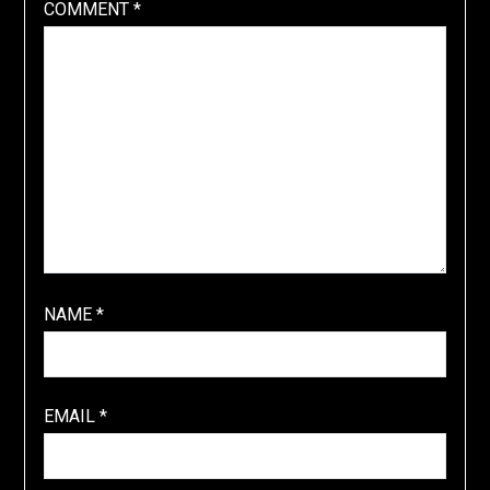
COMMENT
*
NAME
*
EMAIL
*