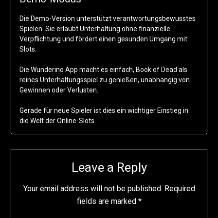
Die Demo-Version unterstützt verantwortungsbewusstes
Spielen. Sie erlaubt Unterhaltung ohne finanzielle
Verpflichtung und fördert einen gesunden Umgang mit
Slots.
Die Wunderino App macht es einfach, Book of Dead als
reines Unterhaltungsspiel zu genießen, unabhängig von
Gewinnen oder Verlusten.
Gerade für neue Spieler ist dies ein wichtiger Einstieg in
die Welt der Online-Slots.
Leave a Reply
Your email address will not be published.
Required
fields are marked
*