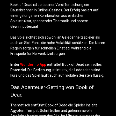
Book of Dead ist seit seiner Veröffentlichung ein
Dauerbrenner in Online-Casinos. Der Erfolg basiert auf
einer gelungenen Kombination aus einfacher
Spielstruktur, spannender Thematik und hohem
Gewinnpotenzial.
Das Spiel richtet sich sowohl an Gelegenheitsspieler als
auch an Slot-Fans, die hohe Volatilität schätzen. Die klaren
Regeln sorgen für schnellen Einstieg, während die
Freispiele für Nervenkitzel sorgen.
In der
Wunderino App
entfaltet Book of Dead sein volles
Potenzial. Die Bedienung ist intuitiv, die Ladezeiten sind
kurz und das Spiel läuft auch auf mobilen Geräten flüssig.
Das Abenteuer-Setting von Book of
Dead
Thematisch entführt Book of Dead die Spieler ins alte
Ägypten. Tempel, Schriftrollen und geheimnisvolle