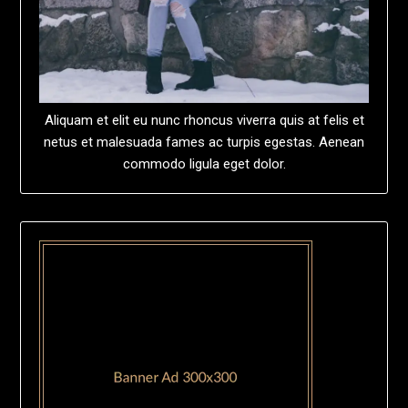
Aliquam et elit eu nunc rhoncus viverra quis at felis et
netus et malesuada fames ac turpis egestas. Aenean
commodo ligula eget dolor.