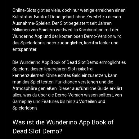
Online-Slots gibt es viele, doch nur wenige erreichen einen
Kultstatus. Book of Dead gehört ohne Zweifel zu diesen
Ausnahme-Spielen. Der Slot begeistert seit Jahren
Millionen von Spielern weltweit. In Kombination mit der
Wunderino App und der kostenlosen Demo-Version wird
das Spielerlebnis noch zugänglicher, komfortabler und
entspannter.
Die Wunderino App Book of Dead Slot Demo ermöglicht es
Spielern, diesen legendären Slot risikofrei
kennenzulernen. Ohne echtes Geld einzusetzen, kann
man das Spiel testen, Funktionen verstehen und die
Atmosphäre genießen. Dieser ausführliche Guide erklärt
alles, was du über die Demo-Version wissen solltest, von
Gameplay und Features bis hin zu Vorteilen und
Spielerlebnis.
Was ist die Wunderino App Book of
Dead Slot Demo?