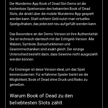
Die Wunderino App Book of Dead Slot Demo ist die
kostenlose Spielversion des bekannten Book of Dead
Slots, die direkt über die mobile Wunderino App gespielt
werden kann. Statt echtem Geld nutzt man virtuelles
Spielguthaben, das jederzeit neu aufgefüllt werden kann.
Das Besondere an der Demo-Version ist ihre Authentizität.
Sie ist technisch identisch mit der Echtgeld-Version. Alle
Walzen, Symbole, Bonusfunktionen und
Gewinnmechaniken sind exakt gleich. Der einzige
Unterschied besteht darin, dass Gewinne nicht ausgezahlt
werden können.
Für Einsteiger ist diese Version ideal, um das Spiel
kennenzulernen. Für erfahrene Spieler bietet sie die
Möglichkeit, Book of Dead ohne Druck und Risiko zu
genießen.
Warum Book of Dead zu den
beliebtesten Slots zählt