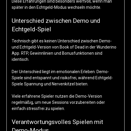
Diese Erfahrungen sind besonders wertvoll, wenn man
später in den Echtgeld-Modus wechseln möchte.
Unterschied zwischen Demo und
Echtgeld-Spiel
Technisch gibt es keinen Unterschied zwischen Demo-
und Echtgeld-Version von Book of Dead in der Wunderino
App. RTP, Gewinnlinien und Bonusfunktionen sind
identisch.
Der Unterschied liegt im emotionalen Erleben. Demo-
Spiele sind entspannt und risikofrei, während Echtgeld-
Spiele Spannung und Nervenkitzel bieten.
Viele erfahrene Spieler nutzen die Demo-Version
regelmäßig, um neue Sessions vorzubereiten oder
einfach stressfrei zu spielen.
Verantwortungsvolles Spielen mit
Demo-Modus